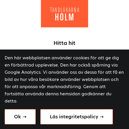
Hitta hit
Tandläkarna Holm AB
Den här webbplatsen använder cookies för att ge dig
Södra Långgatan 8, 392 32 Kalmar
en förbättrad upplevelse. Den har också spårning via
Google Analytics. Vi använder oss av dessa för att få en
Kontakta oss
bild av hur våra besökare använder webbplatsen och
Skicka ett meddelande
för att anpassa vår marknadsföring. Genom att
Boka en tid
fortsätta använda denna hemsidan godkänner du
0480-240 15
detta.
Byggd med kärlek av
Wilson Creative
Ok
Läs integritetspolicy