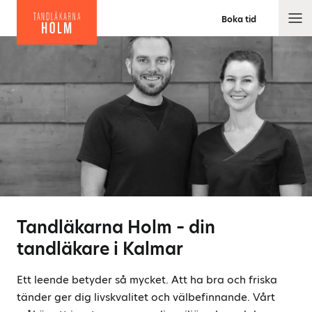
Boka tid
M
e
n
y
Tandläkarna Holm – din
tandläkare i Kalmar
Ett leende betyder så mycket. Att ha bra och friska
tänder ger dig livskvalitet och välbefinnande. Vårt