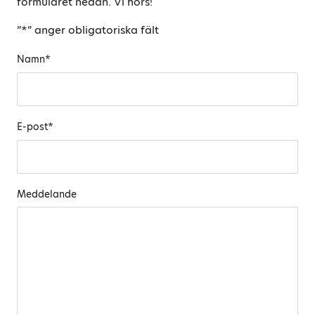
formuläret nedan. Vi hörs!
”
*
” anger obligatoriska fält
Namn
*
E-post
*
Meddelande