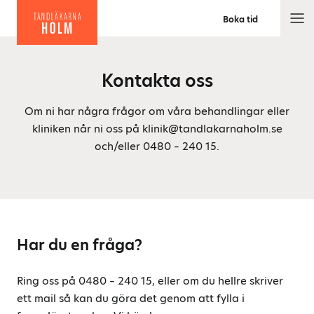
Boka tid
M
e
n
Kontakta oss
y
Om ni har några frågor om våra behandlingar eller
kliniken når ni oss på klinik@tandlakarnaholm.se
och/eller 0480 – 240 15.
Har du en fråga?
Ring oss på 0480 – 240 15, eller om du hellre skriver
ett mail så kan du göra det genom att fylla i