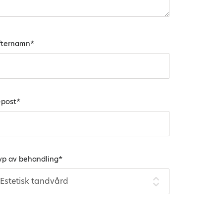
fternamn
*
-post
*
yp av behandling
*