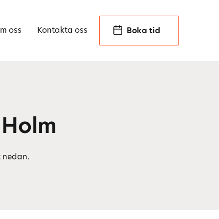
m oss
Kontakta oss
Boka tid
 Holm
t nedan.