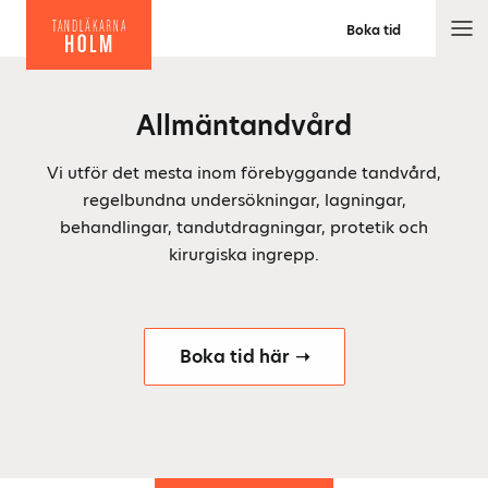
Boka tid
M
e
n
Allmäntandvård
y
Vi utför det mesta inom förebyggande tandvård,
regelbundna undersökningar, lagningar,
behandlingar, tandutdragningar, protetik och
kirurgiska ingrepp.
Boka tid här