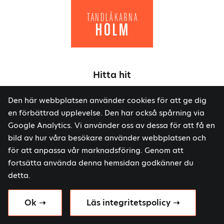
Hitta hit
Tandläkarna Holm AB
Den här webbplatsen använder cookies för att ge dig
Södra Långgatan 8, 392 32 Kalmar
en förbättrad upplevelse. Den har också spårning via
Google Analytics. Vi använder oss av dessa för att få en
Kontakta oss
bild av hur våra besökare använder webbplatsen och
Skicka ett meddelande
för att anpassa vår marknadsföring. Genom att
Boka en tid
fortsätta använda denna hemsidan godkänner du
0480-240 15
detta.
Byggd med kärlek av
Wilson Creative
Ok
Läs integritetspolicy